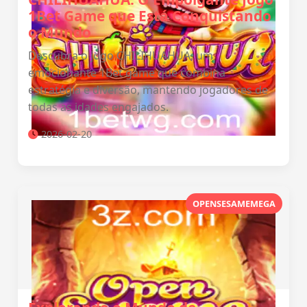
1Bet Game que Está Conquistando
o Mundo
Descubra o jogo CHILIHUAHUA, um
emocionante 1Bet game que combina
estratégia e diversão, mantendo jogadores de
todas as idades engajados.
2026-02-20
OPENSESAMEMEGA