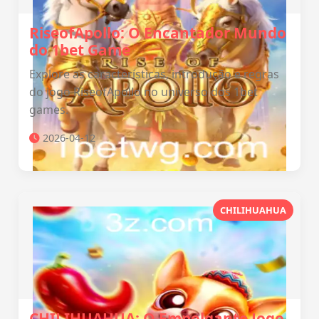
RiseofApollo: O Encantador Mundo
do 1bet Game
Explore as características, introdução e regras
do jogo RiseofApollo no universo dos 1bet
games.
2026-04-12
CHILIHUAHUA
CHILIHUAHUA: O Empolgante Jogo