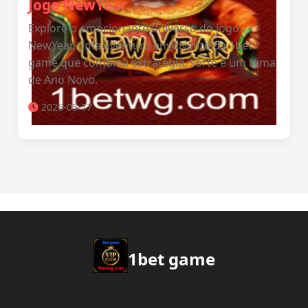
Jogo NewYear
Explore o emocionante universo do jogo
NewYear, uma aventura envolvente da 1bet
game que combina estratégia, sorte e um tema
de Ano Novo.
2026-05-17
1bet game