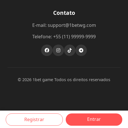
Contato
E-mail: support@1betwg.com
Telefone: +55 (11) 99999-9999
© 2026 1bet game Todos os direitos reservados
Entrar
Registrar