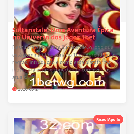
Sultanstale: Uma Aventura Épica
no Universo dos Jogos 1bet
Descubra tudo sobre Sultanstale, o jogo que
está dominando o cenário 1bet. Aprenda suas
regras, introdução e como essa plataforma
inovadora está se conectando com eventos
atuais.
2026-03-21
RiseofApollo