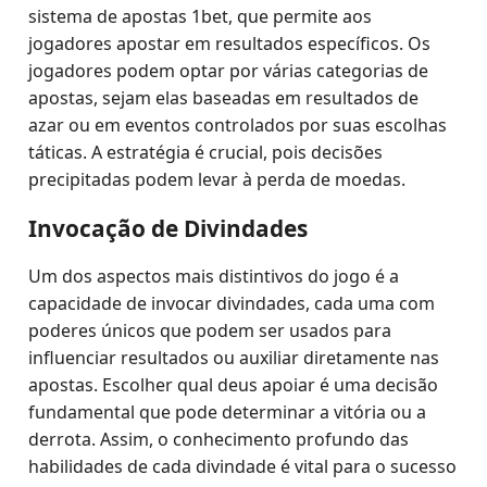
sistema de apostas 1bet, que permite aos
jogadores apostar em resultados específicos. Os
jogadores podem optar por várias categorias de
apostas, sejam elas baseadas em resultados de
azar ou em eventos controlados por suas escolhas
táticas. A estratégia é crucial, pois decisões
precipitadas podem levar à perda de moedas.
Invocação de Divindades
Um dos aspectos mais distintivos do jogo é a
capacidade de invocar divindades, cada uma com
poderes únicos que podem ser usados para
influenciar resultados ou auxiliar diretamente nas
apostas. Escolher qual deus apoiar é uma decisão
fundamental que pode determinar a vitória ou a
derrota. Assim, o conhecimento profundo das
habilidades de cada divindade é vital para o sucesso