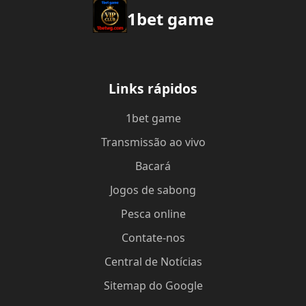
1bet game
Links rápidos
1bet game
Transmissão ao vivo
Bacará
Jogos de sabong
Pesca online
Contate-nos
Central de Notícias
Sitemap do Google