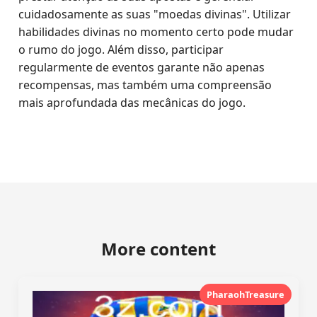
cuidadosamente as suas "moedas divinas". Utilizar
habilidades divinas no momento certo pode mudar
o rumo do jogo. Além disso, participar
regularmente de eventos garante não apenas
recompensas, mas também uma compreensão
mais aprofundada das mecânicas do jogo.
More content
PharaohTreasure