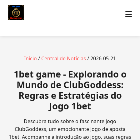
Início
/
Central de Notícias
/ 2026-05-21
1bet game - Explorando o
Mundo de ClubGoddess:
Regras e Estratégias do
Jogo 1bet
Descubra tudo sobre o fascinante jogo
ClubGoddess, um emocionante jogo de aposta
1bet. Acompanhe a introdução ao jogo, suas regras