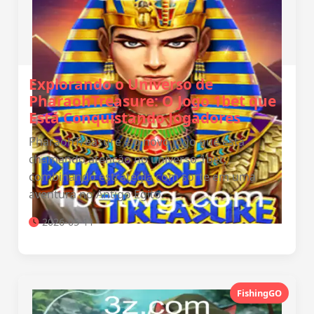
Explorando o Universo de
PharaohTreasure: O Jogo 1bet que
Está Conquistando Jogadores
PharaohTreasure é o novo jogo que está
chamando atenção no universo 1bet,
combinando estratégia com sorte em uma
aventura no Antigo Egito.
2026-05-11
FishingGO