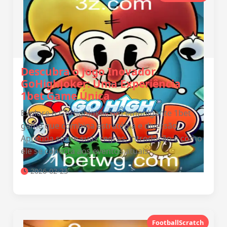
Descubra o Jogo Inovador
GoHighJoker: Uma Experiência
1bet Game Única
Explore o GoHighJoker, um empolgante 1bet
game que combina estratégia e diversão.
Aprenda sobre suas regras, introdução e como
ele se conecta aos eventos atuais.
2026-02-23
FootballScratch