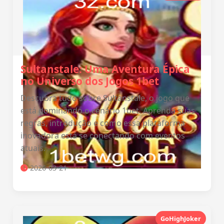
Sultanstale: Uma Aventura Épica
no Universo dos Jogos 1bet
Descubra tudo sobre Sultanstale, o jogo que
está dominando o cenário 1bet. Aprenda suas
regras, introdução e como essa plataforma
inovadora está se conectando com eventos
atuais.
2026-03-21
GoHighJoker