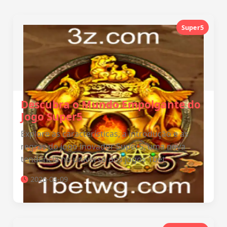
Super5
Descubra o Mundo Empolgante do
Jogo Super5
Explore as características, a introdução e as
regras do jogo inovador Super5, uma nova
tendência no universo dos jogos 1bet.
2026-03-09