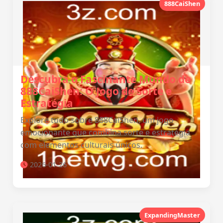
888CaiShen
Descubra o Fascinante Mundo de
888CaiShen: O Jogo de Sorte e
Estratégia
Explore tudo sobre 888CaiShen, um jogo
emocionante que combina sorte e estratégia
com elementos culturais únicos.
2026-01-26
ExpandingMaster