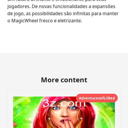
jogadores. De novas funcionalidades a expansões
de jogo, as possibilidades são infinitas para manter
o MagicWheel fresco e eletrizante.
More content
AdventuresofLilRed