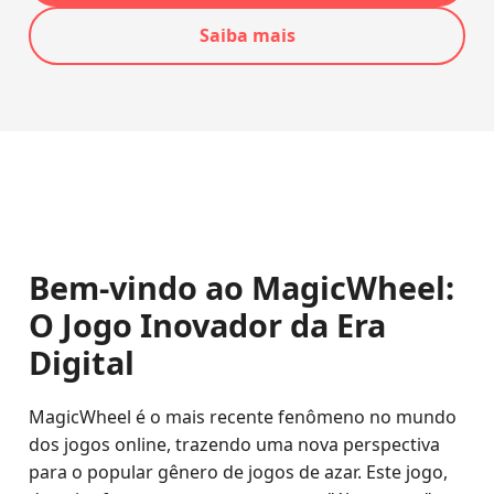
Saiba mais
Bem-vindo ao MagicWheel:
O Jogo Inovador da Era
Digital
MagicWheel é o mais recente fenômeno no mundo
dos jogos online, trazendo uma nova perspectiva
para o popular gênero de jogos de azar. Este jogo,