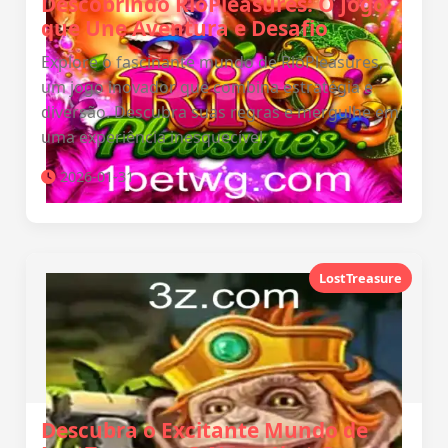
Descobrindo RioPleasures: O Jogo
que Une Aventura e Desafio
Explore o fascinante mundo de RioPleasures,
um jogo inovador que combina estratégia e
diversão. Descubra suas regras e mergulhe em
uma experiência inesquecível.
2026-01-31
LostTreasure
Descubra o Excitante Mundo de