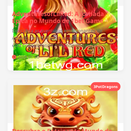
AdventuresofLilRed: A Jornada
Épica no Mundo de 1bet Game
Descubra as aventuras emocionantes de
AdventuresofLilRed, o inovador 1bet game que
está conquistando o mundo dos jogos.
2026-01-30
3PotDragons