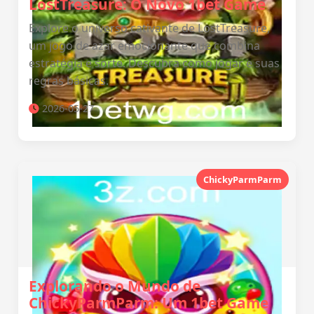
LostTreasure: O Novo 1bet Game
Explore o universo cativante de LostTreasure,
um jogo de azar emocionante que combina
estratégia e sorte. Descubra como jogar e suas
regras básicas.
2026-05-27
ChickyParmParm
Explorando o Mundo de
ChickyParmParm: Um 1bet Game