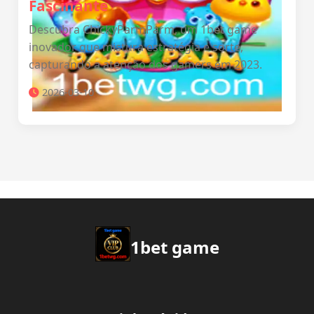
Fascinante
Descubra ChickyParmParm, um 1bet game
inovador que mistura estratégia e sorte,
capturando a atenção dos gamers em 2023.
2026-03-10
1bet game