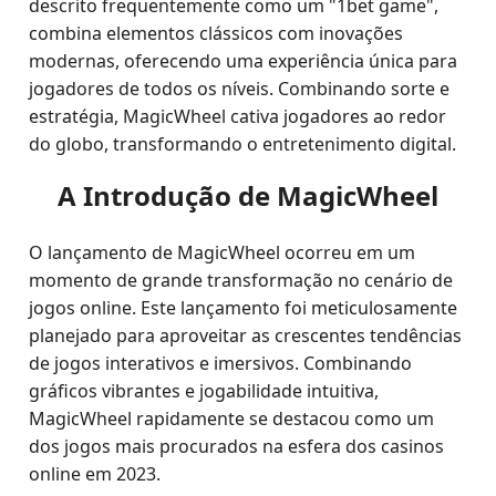
descrito frequentemente como um "1bet game",
combina elementos clássicos com inovações
modernas, oferecendo uma experiência única para
jogadores de todos os níveis. Combinando sorte e
estratégia, MagicWheel cativa jogadores ao redor
do globo, transformando o entretenimento digital.
A Introdução de MagicWheel
O lançamento de MagicWheel ocorreu em um
momento de grande transformação no cenário de
jogos online. Este lançamento foi meticulosamente
planejado para aproveitar as crescentes tendências
de jogos interativos e imersivos. Combinando
gráficos vibrantes e jogabilidade intuitiva,
MagicWheel rapidamente se destacou como um
dos jogos mais procurados na esfera dos casinos
online em 2023.