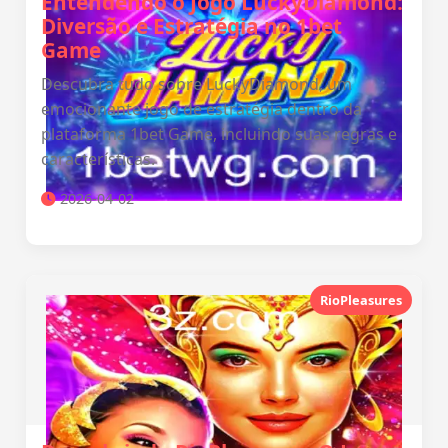
Entendendo o Jogo LuckyDiamond:
Diversão e Estratégia no 1bet
Game
Descubra tudo sobre LuckyDiamond, um
emocionante jogo de estratégia dentro da
plataforma 1bet Game, incluindo suas regras e
características.
2026-04-02
RioPleasures