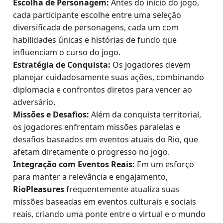
Escolha de Personagem:
Antes do início do jogo,
cada participante escolhe entre uma seleção
diversificada de personagens, cada um com
habilidades únicas e histórias de fundo que
influenciam o curso do jogo.
Estratégia de Conquista:
Os jogadores devem
planejar cuidadosamente suas ações, combinando
diplomacia e confrontos diretos para vencer ao
adversário.
Missões e Desafios:
Além da conquista territorial,
os jogadores enfrentam missões paralelas e
desafios baseados em eventos atuais do Rio, que
afetam diretamente o progresso no jogo.
Integração com Eventos Reais:
Em um esforço
para manter a relevância e engajamento,
RioPleasures
frequentemente atualiza suas
missões baseadas em eventos culturais e sociais
reais, criando uma ponte entre o virtual e o mundo