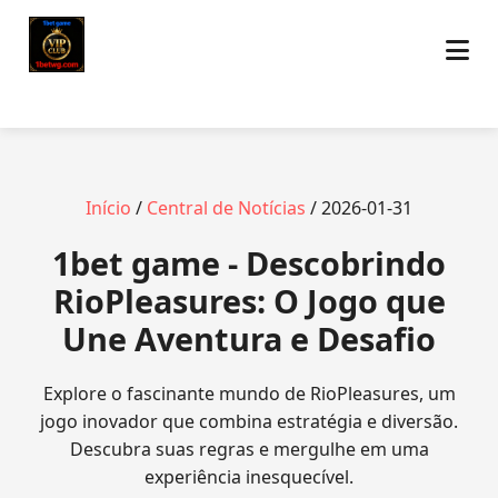
Início
/
Central de Notícias
/ 2026-01-31
1bet game - Descobrindo
RioPleasures: O Jogo que
Une Aventura e Desafio
Explore o fascinante mundo de RioPleasures, um
jogo inovador que combina estratégia e diversão.
Descubra suas regras e mergulhe em uma
experiência inesquecível.