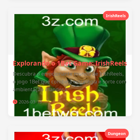
IrishReels
Explorando o 1Bet Game: IrishReels
Descubra o emocionante mundo de IrishReels,
o jogo 1Bet que combina estratégia e sorte com
ambientação irlandesa.
2026-03-18
Dungeon