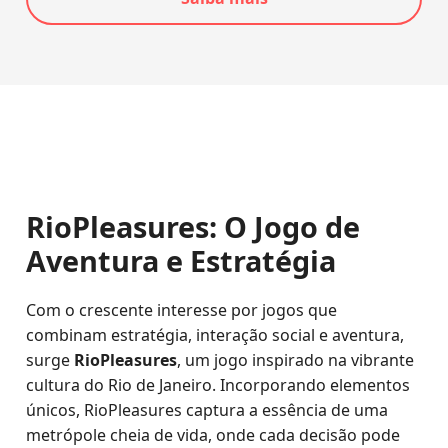
RioPleasures: O Jogo de
Aventura e Estratégia
Com o crescente interesse por jogos que
combinam estratégia, interação social e aventura,
surge
RioPleasures
, um jogo inspirado na vibrante
cultura do Rio de Janeiro. Incorporando elementos
únicos, RioPleasures captura a essência de uma
metrópole cheia de vida, onde cada decisão pode