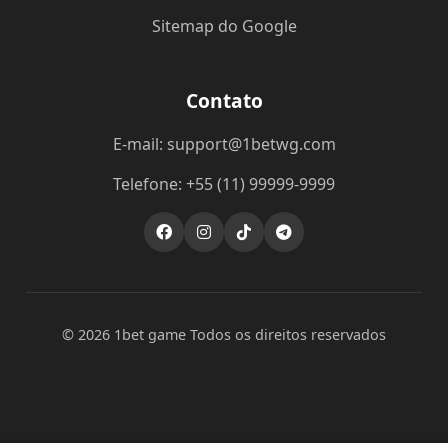
Sitemap do Google
Contato
E-mail: support@1betwg.com
Telefone: +55 (11) 99999-9999
© 2026 1bet game Todos os direitos reservados