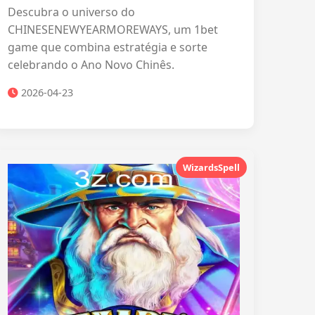
Descubra o universo do
CHINESENEWYEARMOREWAYS, um 1bet
game que combina estratégia e sorte
celebrando o Ano Novo Chinês.
2026-04-23
WizardsSpell