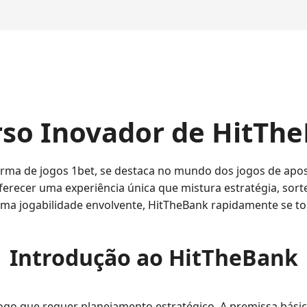
rso Inovador de HitTh
orma de jogos 1bet, se destaca no mundo dos jogos de ap
ferecer uma experiência única que mistura estratégia, sor
uma jogabilidade envolvente, HitTheBank rapidamente se to
Introdução ao HitTheBank
go que requer planejamento estratégico. A premissa básica