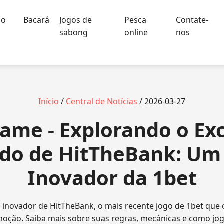
ao
Bacará
Jogos de
Pesca
Contate-
sabong
online
nos
Início
/
Central de Notícias
/ 2026-03-27
ame - Explorando o Ex
o de HitTheBank: Um
Inovador da 1bet
 inovador de HitTheBank, o mais recente jogo de 1bet que 
oção. Saiba mais sobre suas regras, mecânicas e como jog