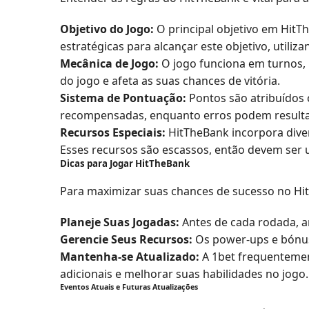
Objetivo do Jogo:
O principal objetivo em HitT
estratégicas para alcançar este objetivo, utili
Mecânica de Jogo:
O jogo funciona em turnos, 
do jogo e afeta as suas chances de vitória.
Sistema de Pontuação:
Pontos são atribuídos
recompensadas, enquanto erros podem resulta
Recursos Especiais:
HitTheBank incorpora dive
Esses recursos são escassos, então devem ser u
Dicas para Jogar HitTheBank
Para maximizar suas chances de sucesso no HitT
Planeje Suas Jogadas:
Antes de cada rodada, a
Gerencie Seus Recursos:
Os power-ups e bónus s
Mantenha-se Atualizado:
A 1bet frequentement
adicionais e melhorar suas habilidades no jogo.
Eventos Atuais e Futuras Atualizações