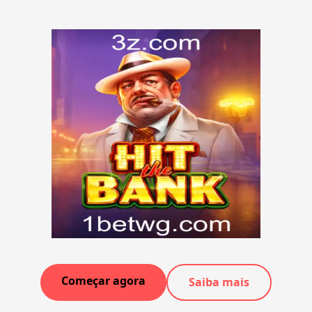
Começar agora
Saiba mais