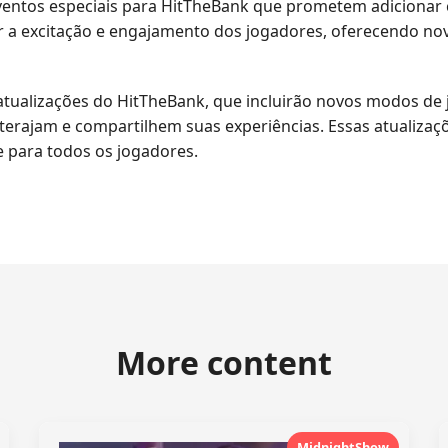
entos especiais para HitTheBank que prometem adicionar c
r a excitação e engajamento dos jogadores, oferecendo nov
 atualizações do HitTheBank, que incluirão novos modos de
terajam e compartilhem suas experiências. Essas atualizaç
 para todos os jogadores.
More content
MidnightShow