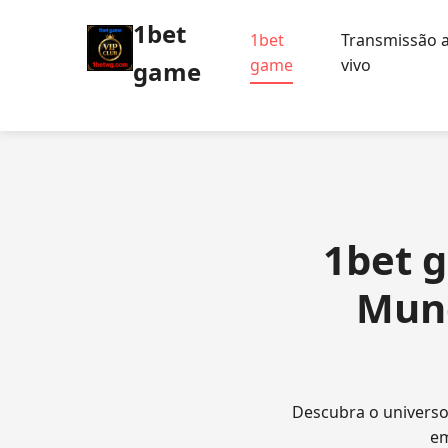
1bet
1bet
Transmissão 
game
vivo
game
1bet g
Mund
Descubra o universo
em