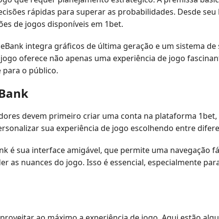
 decisões rápidas para superar as probabilidades. Desde se
es de jogos disponíveis em 1bet.
heBank integra gráficos de última geração e um sistema de
e jogo oferece não apenas uma experiência de jogo fascin
para o público.
eBank
gadores devem primeiro criar uma conta na plataforma 1bet
personalizar sua experiência de jogo escolhendo entre dife
nk é sua interface amigável, que permite uma navegação fác
nder as nuances do jogo. Isso é essencial, especialmente pa
proveitar ao máximo a experiência de jogo. Aqui estão algu