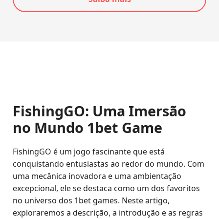
FishingGO: Uma Imersão
no Mundo 1bet Game
FishingGO é um jogo fascinante que está
conquistando entusiastas ao redor do mundo. Com
uma mecânica inovadora e uma ambientação
excepcional, ele se destaca como um dos favoritos
no universo dos 1bet games. Neste artigo,
exploraremos a descrição, a introdução e as regras