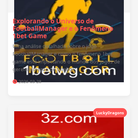
Explorando o Universo de
FootballManager e o Fenômeno
1bet Game
Uma análise detalhada sobre o jogo
FootballManager e como o fenômeno 1bet
game está impactando o mundo dos jogos de
gerenciamento de futebol.
2026-03-28
LuckyDragons