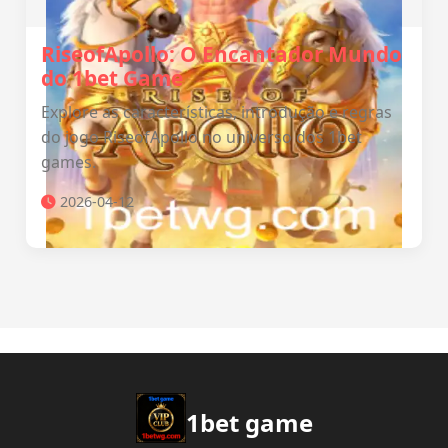
RiseofApollo: O Encantador Mundo
do 1bet Game
Explore as características, introdução e regras
do jogo RiseofApollo no universo dos 1bet
games.
2026-04-12
1bet game