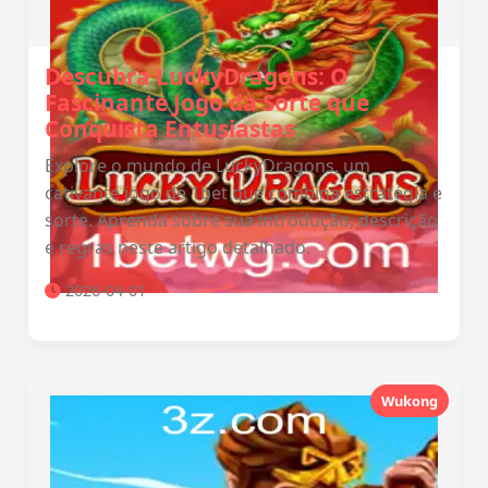
Descubra LuckyDragons: O
Fascinante Jogo da Sorte que
Conquista Entusiastas
Explore o mundo de LuckyDragons, um
cativante jogo de 1bet que combina estratégia e
sorte. Aprenda sobre sua introdução, descrição
e regras neste artigo detalhado.
2026-04-01
Wukong